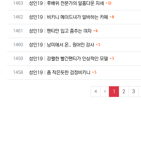
댓글
번호
1463
성인19
후배위 전문가의 알흠다운 자세
12
댓글
번호
1462
성인19
비키니 메이드녀가 알바하는 카페
8
댓글
번호
1461
성인19
팬티만 입고 춤추는 여자
6
댓글
번호
1460
성인19
남미에서 온.. 원어민 강사
5
댓글
번호
1459
성인19
강렬한 빨간팬티가 인상적인 모델
5
댓글
번호
1458
성인19
좀 작은듯한 검정비키니
5
(current)
1
2
3