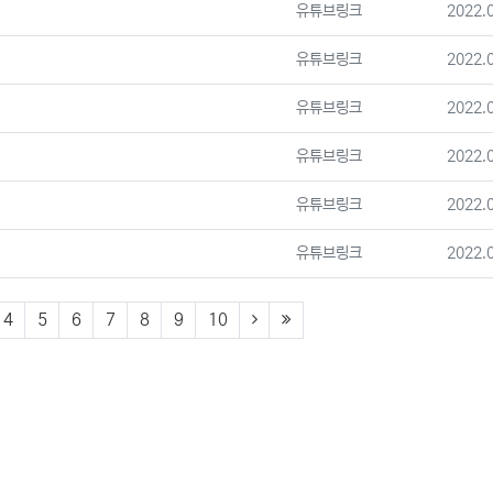
등록자
등록일
유튜브링크
2022.
등록자
등록일
유튜브링크
2022.
등록자
등록일
유튜브링크
2022.
등록자
등록일
유튜브링크
2022.
등록자
등록일
유튜브링크
2022.
등록자
등록일
유튜브링크
2022.
4
5
6
7
8
9
10