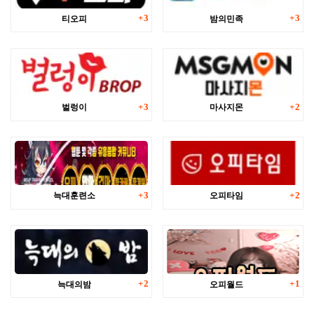
댓글
댓글
티오피
밤의민족
3
3
댓글
댓글
벌렁이
마사지몬
3
2
댓글
댓글
늑대훈련소
오피타임
3
2
댓글
댓글
늑대의밤
오피월드
2
1