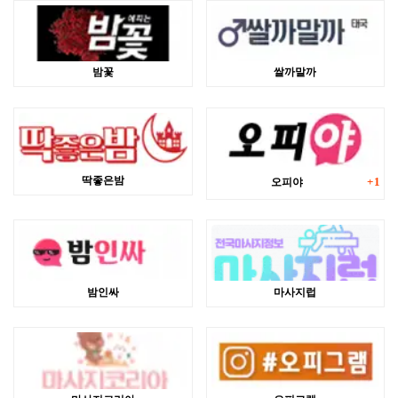
밤꽃
쌀까말까
댓글
딱좋은밤
오피야
1
밤인싸
마사지럽