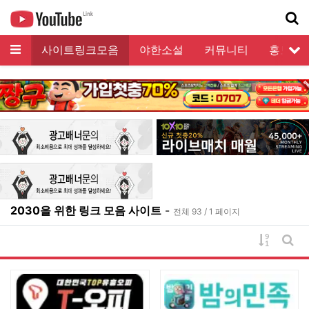
메뉴
링크
사이트링크모음
야한소설
커뮤니티
홍보게
서
기
2030을 위한 링크 모음 사이트
-
전체 93 / 1 페이지
게시물 
게시