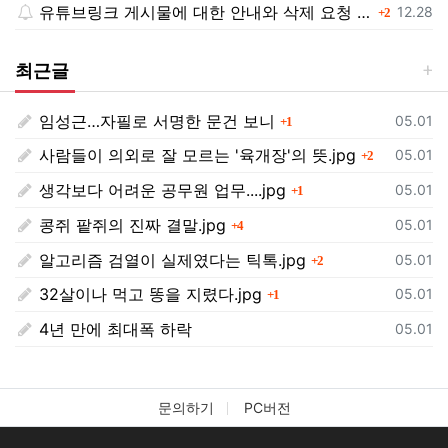
유튜브링크 게시물에 대한 안내와 삭제 요청 공지
댓글
등록일
12.28
2
최근글
임성근…자필로 서명한 문건 보니
댓글
등록일
05.01
1
사람들이 의외로 잘 모르는 '육개장'의 뜻.jpg
댓글
등록일
05.01
2
생각보다 어려운 공무원 업무....jpg
댓글
등록일
05.01
1
콩쥐 팥쥐의 진짜 결말.jpg
댓글
등록일
05.01
4
알고리즘 검열이 실제였다는 틱톡.jpg
댓글
등록일
05.01
2
32살이나 먹고 똥을 지렸다.jpg
댓글
등록일
05.01
1
4년 만에 최대폭 하락
등록일
05.01
문의하기
PC버전