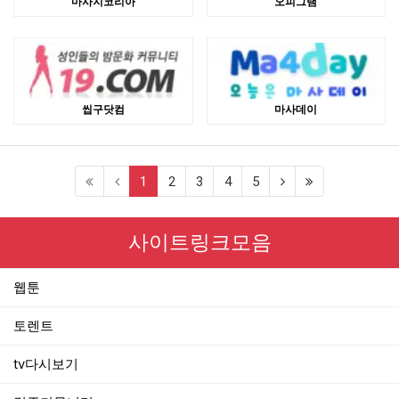
마사지코리아
오피그램
씹구닷컴
마사데이
(current)
1
2
3
4
5
사이트링크모음
웹툰
토렌트
tv다시보기