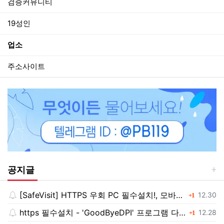
검증커뮤니티
19성인
업소
주소사이트
공지글
[SafeVisit] HTTPS 우회 PC 필수설치!, 모바일 최강속도
댓글
등록일
12.30
1
https 필수설치 - 'GoodByeDPI' 프로그램 다운로드<<
댓글
등록일
12.28
1