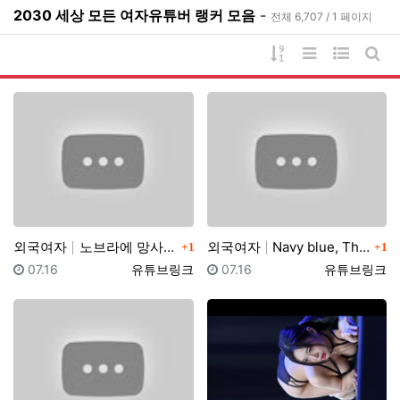
2030 세상 모든 여자유튜버 랭커 모음
-
전체 6,707 / 1 페이지
게시물 정렬
리스트 스타일
웹진 스타
게시
댓글
댓글
외국여자
노브라에 망사스타킹 입고 팬티리뷰하는 일본아줌마 가정부…
외국여자
Navy blue, The Big Cup Bras, e…
1
1
등록일
등록자
등록일
등록자
07.16
유튜브링크
07.16
유튜브링크