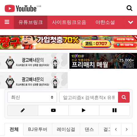
메뉴
유튜브링크
사이트링크모음
야한소설
커뮤
서
기
검색조건
검색어
검색
유튜브링크 분류 목록
이전 분류
다음
전체
BJ유투버
레이싱걸
댄스
걸그룹
연예