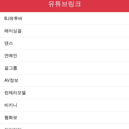
유튜브링크
BJ유투버
레이싱걸
댄스
연예인
걸그룹
AV정보
란제리모델
비키니
웹화보