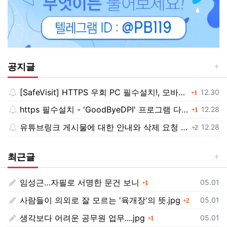
공지글
[SafeVisit] HTTPS 우회 PC 필수설치!, 모바일 최강속도
댓글
등록일
12.30
1
https 필수설치 - 'GoodByeDPI' 프로그램 다운로드<<
댓글
등록일
12.28
1
유튜브링크 게시물에 대한 안내와 삭제 요청 공지
댓글
등록일
12.28
2
최근글
임성근…자필로 서명한 문건 보니
댓글
등록일
05.01
1
사람들이 의외로 잘 모르는 '육개장'의 뜻.jpg
댓글
등록일
05.01
2
생각보다 어려운 공무원 업무....jpg
댓글
등록일
05.01
1