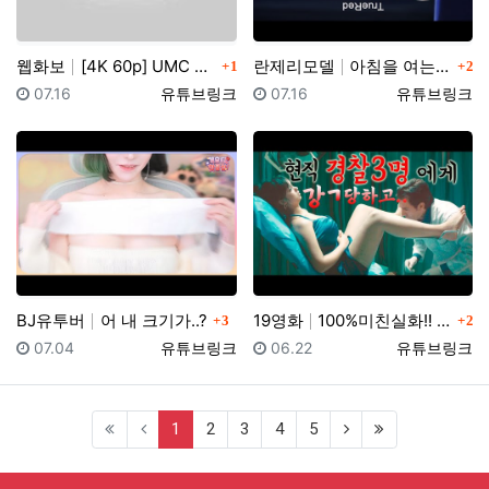
댓글
댓글
웹화보
[4K 60p] UMC X 팬더티비 MotorShow …
란제리모델
아침을 여는 ~ 란제리 런웨이 2023 COVER GI…
1
2
등록일
등록자
등록일
등록자
07.16
유튜브링크
07.16
유튜브링크
댓글
댓글
BJ유투버
어 내 크기가..?
19영화
100%미친실화!! 이게 실제로 있었던 일이랍니다...…
3
2
등록일
등록자
등록일
등록자
07.04
유튜브링크
06.22
유튜브링크
(current)
1
2
3
4
5